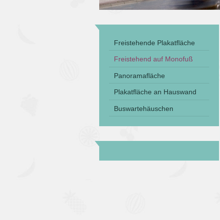
Freistehende Plakatfläche
Freistehend auf Monofuß
Panoramafläche
Plakatfläche an Hauswand
Buswartehäuschen