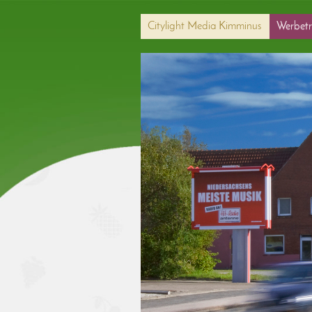
Citylight Media Kimminus
Werbetr