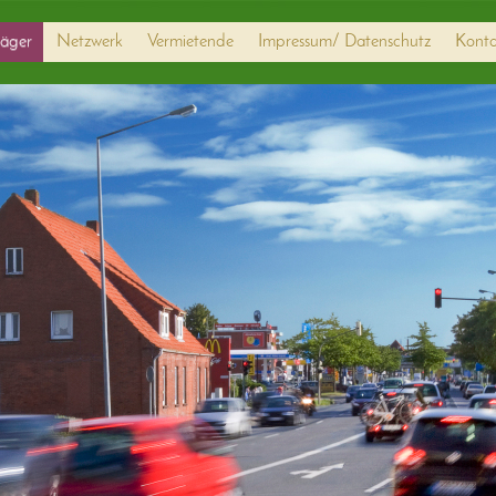
äger
Netzwerk
Vermietende
Impressum/ Datenschutz
Konta